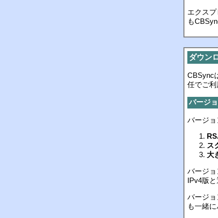
エクスプ
もCBS
ダウン
CBSy
任でご利
バージョ
バージョ
R
ス
大
バージョ
IPv4
バージョ
も一緒に