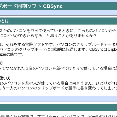
ボード同期ソフト CBSync
cとは
２台のパソコンを並べて使っているときに、こっちのパソコンから
にコピペができたらなあ、と思うことがありませんか？
ncは、それをする常駐ソフトです。パソコンのクリップボードデータを
パソコンのクリップボードに自動的に転送します。CBSyncは
C
lip
b
onizerの略です。
方
ANでつながれた２台のパソコンを並べてひとりで使っている場合は
。
使い方
台のパソコンを別の人が使っている場合は向きません。ひとりがコ
もう一人のパソコンのクリップボードが勝手に書き変わってしまい
ncが起動された状態で、アプリケーションソフトでコピーや切り取り