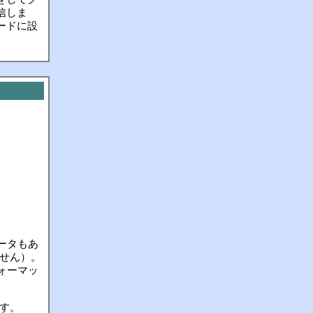
信しま
ードに設
ータもあ
せん）。
フォーマッ
。
す。