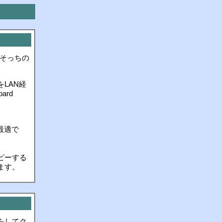
そっちの
LAN経
oard
最適で
ピーする
ます。
をしてク