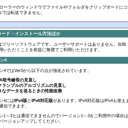
ローラーのウィンドウでファイルやフォルダをクリップボードにコ
yncでは転送できません。
ロード・インストール方法ほか
ncはフリーソフトウェアです。ユーザーサポートはありません。自助
用いただくことを前提に無償でご利用いただけます。
ン4
ン4ではVer3から以下の点が強化されています。
SA暗号鍵長の見直し
クランブルのアルゴリズムの見直し
きなデータを送るときの性能改善
ン4には
IPv4版
と
IPv6対応版
があります。IPv6対応版はIPv4も使
版と通信できます。
ン1～3とは通信できませんのでバージョン1～3をご利用中の場合
バージョンアップしてください。