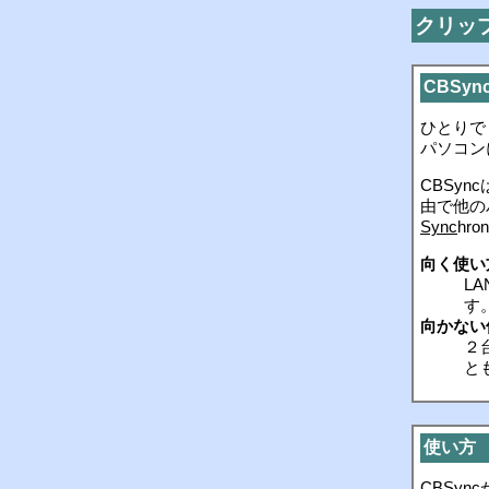
クリップ
CBSyn
ひとりで
パソコン
CBSy
由で他の
Sync
hr
向く使い
L
す
向かない
２
と
使い方
CBSy