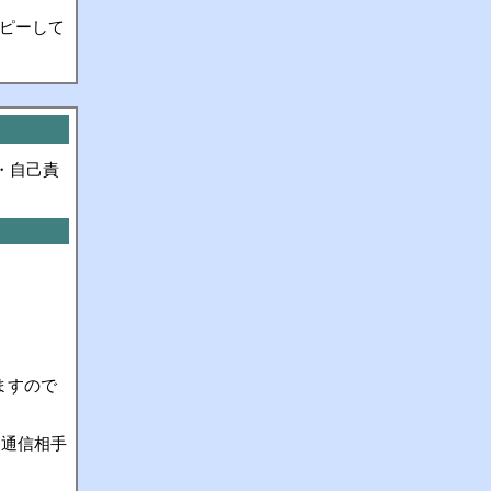
ピーして
・自己責
えますので
は通信相手