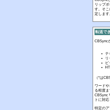
リップボ
す。そこ
定します
転送で
CBSy
テ
リ
ビ
H
（*はCB
ワードや
る程度ま
CBSyn
トに対応
特定のア