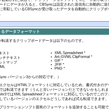
ードにデータが入ると、CBSyncは設定された送信先に自動的に送
に常駐しているCBSyncが受け取ったデータを自動的にクリップボ
。
きるデータフォーマット
ncが転送するクリップボードデータは以下のものです。
XML Spreadsheet *
キスト
Art::GVML ClipFormat *
ッチテキスト
GIF *
ットマップ
JFIF *
TML
PNG *
Sync バージョン3からの対応です。）
エクセルはHTMLフォーマットに対応しているため、書式付きのデ
では転送できます（うんと古いバージョンだとできないかもしれま
c Ver3ではXML Spreadsheetフォーマットに対応しているのでこの
しているバージョンのエクセルどうしであれば式も転送できます
プリケーションソフト固有のフォーマットを追加することも可能で