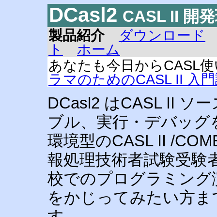
DCasl2
CASL II 開発
製品紹介
ダウンロード
ト
ホーム
あなたも今日からCASL
ラマのためのCASL II 入
DCasl2 はCASL 
ブル、実行・デバッグ
環境型のCASL II /CO
報処理技術者試験受験
校でのプログラミング
をかじってみたい方ま
す。