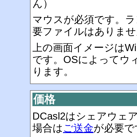
ん）
マウスが必須です。ラ
要ファイルはありま
上の画面イメージはWind
です。OSによってウ
ります。
価格
DCasl2はシェアウ
場合は
ご送金
が必要で