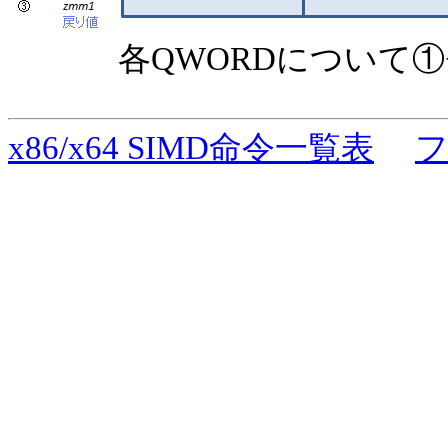
各QWORDについて
x86/x64 SIMD命令一覧表