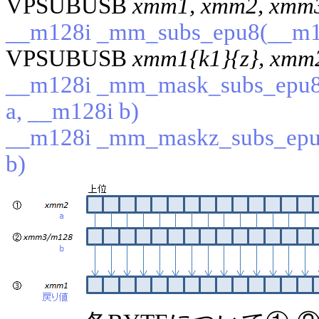
VPSUBUSB
xmm1, xmm2, xmm
__m128i _mm_subs_epu8(__m12
VPSUBUSB
xmm1{k1}{z}, xmm
__m128i _mm_mask_subs_epu8(
a, __m128i b)
__m128i _mm_maskz_subs_epu8
b)