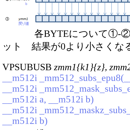
各BYTEについて①
ット 結果が0より小さくな
VPSUBUSB
zmm1{k1}{z}, zmm
__m512i _mm512_subs_epu8(__
__m512i _mm512_mask_subs_ep
__m512i a, __m512i b)
__m512i _mm512_maskz_subs_e
__m512i b)