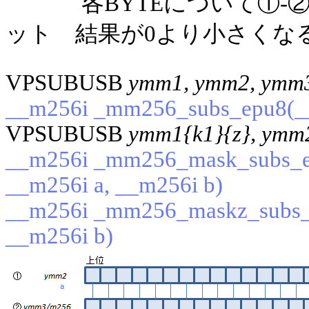
各BYTEについて①
ット 結果が0より小さくな
VPSUBUSB
ymm1, ymm2, ymm
__m256i _mm256_subs_epu8(__
VPSUBUSB
ymm1{k1}{z}, ymm
__m256i _mm256_mask_subs_ep
__m256i a, __m256i b)
__m256i _mm256_maskz_subs_e
__m256i b)