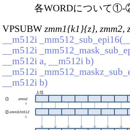
各WORDについて①
VPSUBW
zmm1{k1}{z}, zmm2,
__m512i _mm512_sub_epi16(__
__m512i _mm512_mask_sub_epi
__m512i a, __m512i b)
__m512i _mm512_maskz_sub_ep
__m512i b)