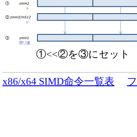
①<<②を③にセット
x86/x64 SIMD命令一覧表