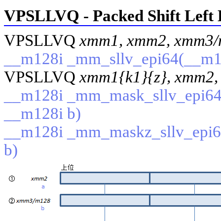
VPSLLVQ - Packed Shift Left 
VPSLLVQ
xmm1, xmm2, xmm3/
__m128i _mm_sllv_epi64(__m12
VPSLLVQ
xmm1{k1}{z}, xmm2,
__m128i _mm_mask_sllv_epi64(
__m128i b)
__m128i _mm_maskz_sllv_epi6
b)