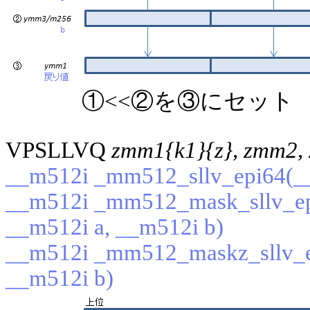
①<<②を③にセット
VPSLLVQ
zmm1{k1}{z}, zmm2,
__m512i _mm512_sllv_epi64(__
__m512i _mm512_mask_sllv_ep
__m512i a, __m512i b)
__m512i _mm512_maskz_sllv_e
__m512i b)