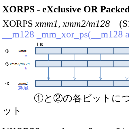
XORPS - eXclusive OR Packed
XORPS
xmm1, xmm2/m128
(S
__m128 _mm_xor_ps(__m128 a
①と②の各ビットにつ
ット