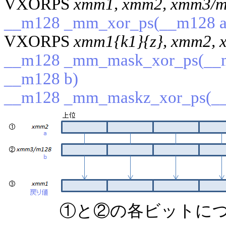
VXORPS
xmm1, xmm2, xmm3/
__m128 _mm_xor_ps(__m128 a
VXORPS
xmm1{k1}{z}, xmm2, 
__m128 _mm_mask_xor_ps(__m1
__m128 b)
__m128 _mm_maskz_xor_ps(__
①と②の各ビットにつ