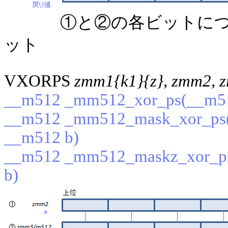
①と②の各ビットにつ
ット
VXORPS
zmm1{k1}{z}, zmm2, 
__m512 _mm512_xor_ps(__m51
__m512 _mm512_mask_xor_ps(_
__m512 b)
__m512 _mm512_maskz_xor_ps
b)