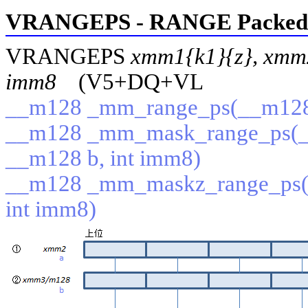
VRANGEPS - RANGE Packed 
VRANGEPS
xmm1{k1}{z}, xmm
imm8
(V5+DQ+VL
__m128 _mm_range_ps(__m128 
__m128 _mm_mask_range_ps(__
__m128 b, int imm8)
__m128 _mm_maskz_range_ps(_
int imm8)