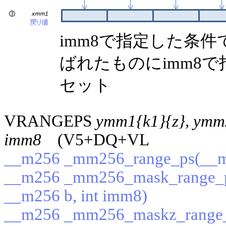
imm8で指定した条
ばれたものにimm8
セット
VRANGEPS
ymm1{k1}{z}, ymm
imm8
(V5+DQ+VL
__m256 _mm256_range_ps(__m2
__m256 _mm256_mask_range_ps
__m256 b, int imm8)
__m256 _mm256_maskz_range_