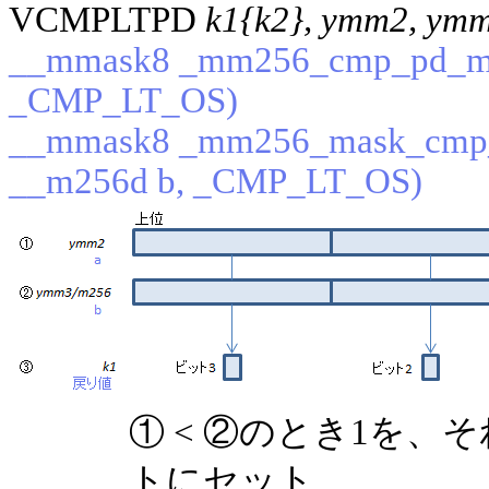
VCMPLTPD
k1{k2}, ymm2, ym
__mmask8 _mm256_cmp_pd_mas
_CMP_LT_OS)
__mmask8 _mm256_mask_cmp_
__m256d b, _CMP_LT_OS)
① < ②のとき1を
トにセット