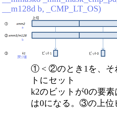
__m128d b, _CMP_LT_OS)
① < ②のとき1を
トにセット
k2のビットが0の要
は0になる。③の上位