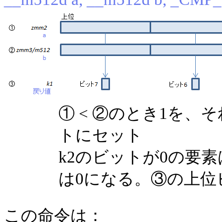
① < ②のとき1を
トにセット
k2のビットが0の要
は0になる。③の上位
この命令は：