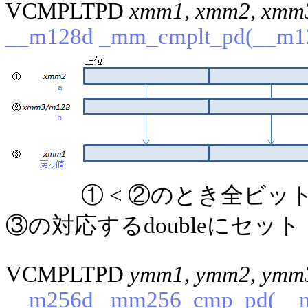
VCMPLTPD
xmm1, xmm2, xmm
__m128d _mm_cmplt_pd(__m12
① < ②のとき全ビ
③の対応するdoubleにセット
VCMPLTPD
ymm1, ymm2, ymm
__m256d _mm256_cmp_pd(__m