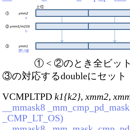
① < ②のとき全ビ
③の対応するdoubleにセット
VCMPLTPD
k1{k2}, xmm2, xm
__mmask8 _mm_cmp_pd_mask(_
_CMP_LT_OS)
__mmask8 _mm_mask_cmp_pd_