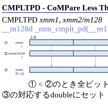
CMPLTPD - CoMPare Less Th
CMPLTPD
xmm1, xmm2/m128
__m128d _mm_cmplt_pd(__m12
① < ②のとき全ビ
③の対応するdoubleにセット