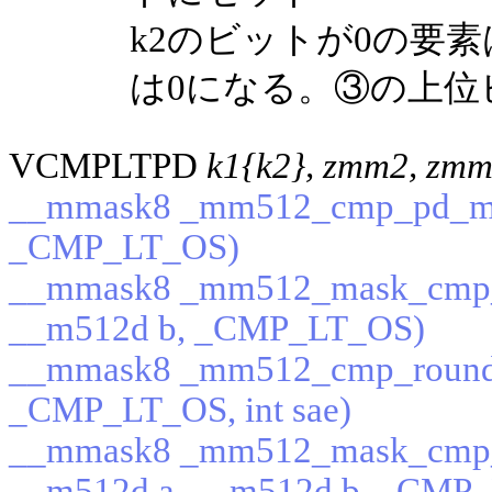
k2のビットが0の要
は0になる。③の上位
VCMPLTPD
k1{k2}, zmm2, zmm
__mmask8 _mm512_cmp_pd_mas
_CMP_LT_OS)
__mmask8 _mm512_mask_cmp_
__m512d b, _CMP_LT_OS)
__mmask8 _mm512_cmp_round_
_CMP_LT_OS, int sae)
__mmask8 _mm512_mask_cmp_
__m512d a, __m512d b, _CMP_L