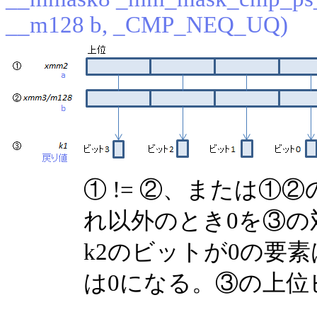
__m128 b, _CMP_NEQ_UQ)
① != ②、または①②
れ以外のとき0を③の
k2のビットが0の要
は0になる。③の上位