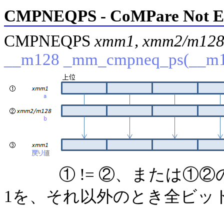
CMPNEQPS - CoMPare Not EQ
CMPNEQPS
xmm1, xmm2/m12
__m128 _mm_cmpneq_ps(__m12
① != ②、または①
1を、それ以外のとき全ビット0