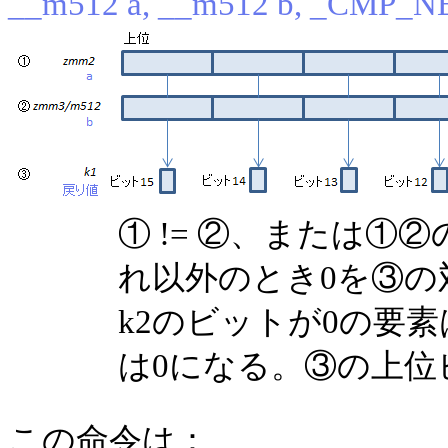
__m512 a, __m512 b, _CMP_NE
① != ②、または①②
れ以外のとき0を③の
k2のビットが0の要
は0になる。③の上位
この命令は：