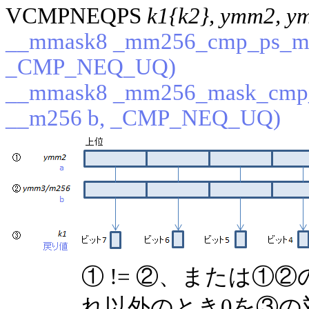
VCMPNEQPS
k1{k2}, ymm2, y
__mmask8 _mm256_cmp_ps_mas
_CMP_NEQ_UQ)
__mmask8 _mm256_mask_cmp_
__m256 b, _CMP_NEQ_UQ)
① != ②、または①②
れ以外のとき0を③の