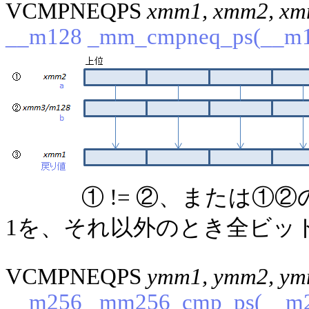
VCMPNEQPS
xmm1, xmm2, xm
__m128 _mm_cmpneq_ps(__m12
① != ②、または①
1を、それ以外のとき全ビット0
VCMPNEQPS
ymm1, ymm2, ym
__m256 _mm256_cmp_ps(__m2