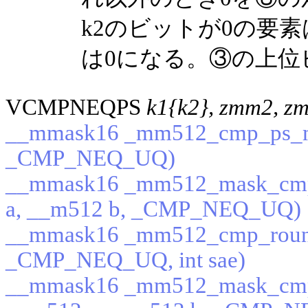
k2のビットが0の要
は0になる。③の上位
VCMPNEQPS
k1{k2}, zmm2, z
__mmask16 _mm512_cmp_ps_ma
_CMP_NEQ_UQ)
__mmask16 _mm512_mask_cmp
a, __m512 b, _CMP_NEQ_UQ)
__mmask16 _mm512_cmp_round
_CMP_NEQ_UQ, int sae)
__mmask16 _mm512_mask_cmp