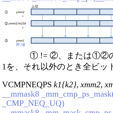
① != ②、または①
1を、それ以外のとき全ビット0
VCMPNEQPS
k1{k2}, xmm2, x
__mmask8 _mm_cmp_ps_mask(_
_CMP_NEQ_UQ)
__mmask8 _mm_mask_cmp_ps_