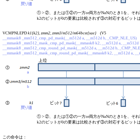
① > ②、または①②の一方or両方がNaNのとき1を、
k2のビットが0の要素は比較されず③の対応するビット
VCMPNLEPD
k1{k2}, zmm2, zmm3/m512/m64bcst{sae}
(V5
__mmask8 _mm512_cmp_pd_mask(__m512d a, __m512d b, _CMP_NLE_US)
__mmask8 _mm512_mask_cmp_pd_mask(__mmask8 k2, __m512d a, __m512d
__mmask8 _mm512_cmp_round_pd_mask(__m512d a, __m512d b, _CMP_NLE_U
__mmask8 _mm512_mask_cmp_round_pd_mask(__mmask8 k2, __m512d a, __m
① > ②、または①②の一方or両方がNaNのとき1を、
k2のビットが0の要素は比較されず③の対応するビット
この命令は：