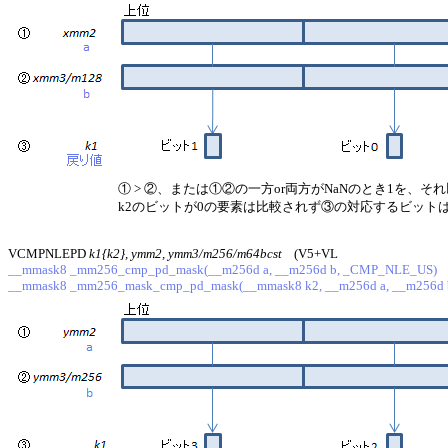
① > ②、または①②の一方or両方がNaNのとき1を、
k2のビットが0の要素は比較されず③の対応するビット
VCMPNLEPD
k1{k2}, ymm2, ymm3/m256/m64bcst
(V5+VL
__mmask8 _mm256_cmp_pd_mask(__m256d a, __m256d b, _CMP_NLE_US)
__mmask8 _mm256_mask_cmp_pd_mask(__mmask8 k2, __m256d a, __m256d