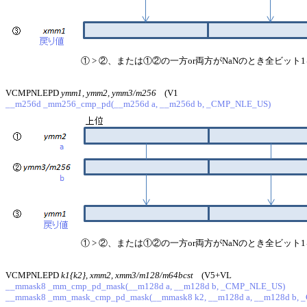
① > ②、または①②の一方or両方がNaNのとき全ビット
VCMPNLEPD
ymm1, ymm2, ymm3/m256
(V1
__m256d _mm256_cmp_pd(__m256d a, __m256d b, _CMP_NLE_US)
① > ②、または①②の一方or両方がNaNのとき全ビット
VCMPNLEPD
k1{k2}, xmm2, xmm3/m128/m64bcst
(V5+VL
__mmask8 _mm_cmp_pd_mask(__m128d a, __m128d b, _CMP_NLE_US)
__mmask8 _mm_mask_cmp_pd_mask(__mmask8 k2, __m128d a, __m128d b,