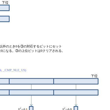
それ以外のとき0を③の対応するビットにセット
は0になる。③の上位ビットは0クリアされる。
 b, _CMP_NLE_US)