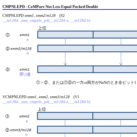
CMPNLEPD - CoMPare Not Less Equal Packed Double
CMPNLEPD
xmm1, xmm2/m128
(S2
__m128d _mm_cmpnle_pd(__m128d a, __m128d b)
① > ②、または①②の一方or両方がNaNのとき全ビット
VCMPNLEPD
xmm1, xmm2, xmm3/m128
(V1
__m128d _mm_cmpnle_pd(__m128d a, __m128d b)