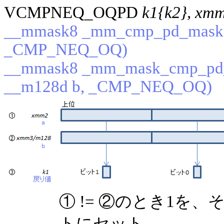
VCMPNEQ_OQPD
k1{k2}, xm
__mmask8 _mm_cmp_pd_mask(_
_CMP_NEQ_OQ)
__mmask8 _mm_mask_cmp_pd_
__m128d b, _CMP_NEQ_OQ)
① != ②のとき1を
トにセット