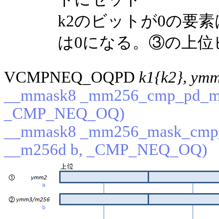
k2のビットが0の要
は0になる。③の上位
VCMPNEQ_OQPD
k1{k2}, ym
__mmask8 _mm256_cmp_pd_mas
_CMP_NEQ_OQ)
__mmask8 _mm256_mask_cmp_
__m256d b, _CMP_NEQ_OQ)