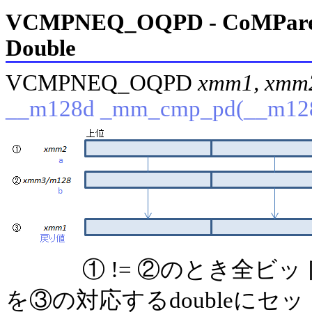
VCMPNEQ_OQPD - CoMPare N
Double
VCMPNEQ_OQPD
xmm1, xmm
__m128d _mm_cmp_pd(__m128
① != ②のとき全ビ
を③の対応するdoubleにセッ