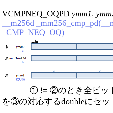
VCMPNEQ_OQPD
ymm1, ymm
__m256d _mm256_cmp_pd(__m2
_CMP_NEQ_OQ)
① != ②のとき全ビ
を③の対応するdoubleにセッ