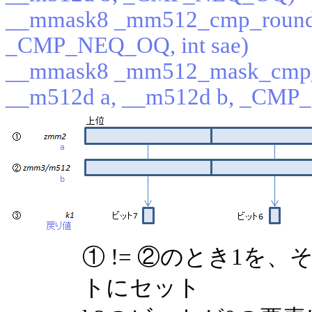
__mmask8 _mm512_cmp_round_
_CMP_NEQ_OQ, int sae)
__mmask8 _mm512_mask_cmp_
__m512d a, __m512d b, _CMP_
① != ②のとき1を
トにセット