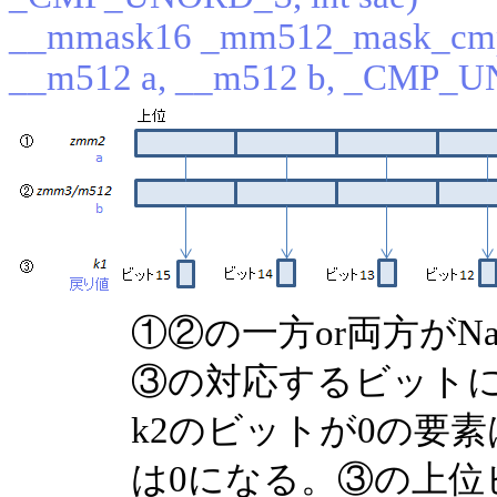
__mmask16 _mm512_mask_cmp
__m512 a, __m512 b, _CMP_UN
①②の一方or両方がN
③の対応するビット
k2のビットが0の要
は0になる。③の上位