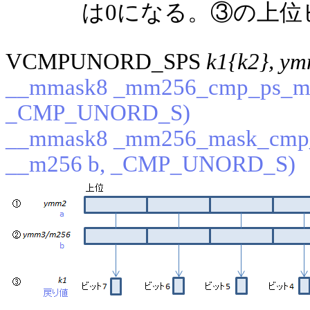
は0になる。③の上位
VCMPUNORD_SPS
k1{k2}, y
__mmask8 _mm256_cmp_ps_mas
_CMP_UNORD_S)
__mmask8 _mm256_mask_cmp_
__m256 b, _CMP_UNORD_S)