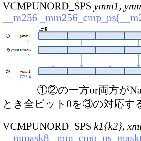
VCMPUNORD_SPS
ymm1, ymm
__m256 _mm256_cmp_ps(__m2
①②の一方or両方が
とき全ビット0を③の対応するf
VCMPUNORD_SPS
k1{k2}, x
__mmask8 _mm_cmp_ps_mask(_