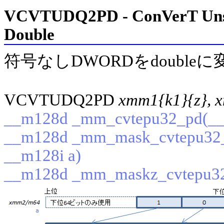
VCVTUDQ2PD - ConVerT Unsi
Double
符号なしDWORDをdoubleに
VCVTUDQ2PD
xmm1{k1}{z}, 
__m128d _mm_cvtepu32_pd(__
__m128d _mm_mask_cvtepu32_
__m128i a)
__m128d _mm_maskz_cvtepu32