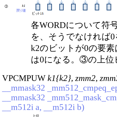
各WORDについて符
を、そうでなければ
k2のビットが0の要
は0になる。③の上位
VPCMPUW
k1{k2}, zmm2, zmm
__mmask32 _mm512_cmpeq_epu
__mmask32 _mm512_mask_cmp
__m512i a, __m512i b)