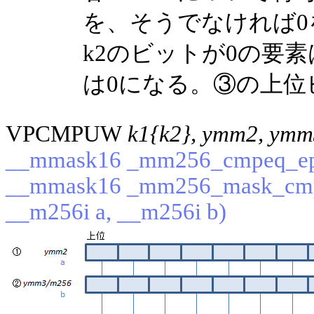
を、そうでなければ
k2のビットが0の要
は0になる。③の上位
VPCMPUW
k1{k2}, ymm2, ym
__mmask16 _mm256_cmpeq_epu
__mmask16 _mm256_mask_cmp
__m256i a, __m256i b)