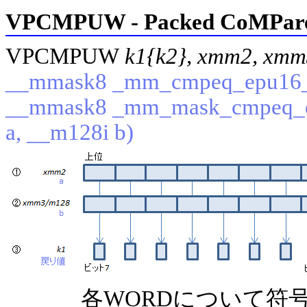
VPCMPUW - Packed CoMPare 
VPCMPUW
k1{k2}, xmm2, xm
__mmask8 _mm_cmpeq_epu16_m
__mmask8 _mm_mask_cmpeq_e
a, __m128i b)
各WORDについて符