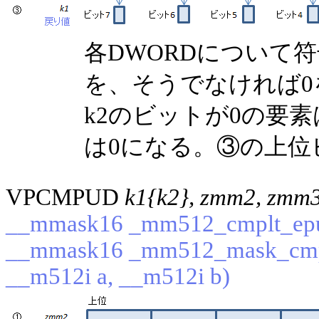
各DWORDについて
を、そうでなければ
k2のビットが0の要
は0になる。③の上位
VPCMPUD
k1{k2}, zmm2, zmm
__mmask16 _mm512_cmplt_epu
__mmask16 _mm512_mask_cmp
__m512i a, __m512i b)