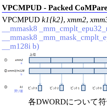
VPCMPUD - Packed CoMPare 
VPCMPUD
k1{k2}, xmm2, xmm
__mmask8 _mm_cmplt_epu32_m
__mmask8 _mm_mask_cmplt_ep
__m128i b)
各DWORDについて