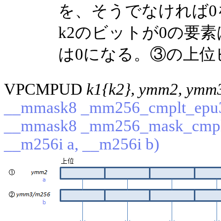
を、そうでなければ
k2のビットが0の要
は0になる。③の上位
VPCMPUD
k1{k2}, ymm2, ymm
__mmask8 _mm256_cmplt_epu3
__mmask8 _mm256_mask_cmpl
__m256i a, __m256i b)