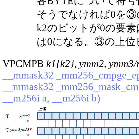
各BYTEについて符
そうでなければ0を
k2のビットが0の要
は0になる。③の上位
VPCMPB
k1{k2}, ymm2, ymm3
__mmask32 _mm256_cmpge_epi
__mmask32 _mm256_mask_cmp
__m256i a, __m256i b)