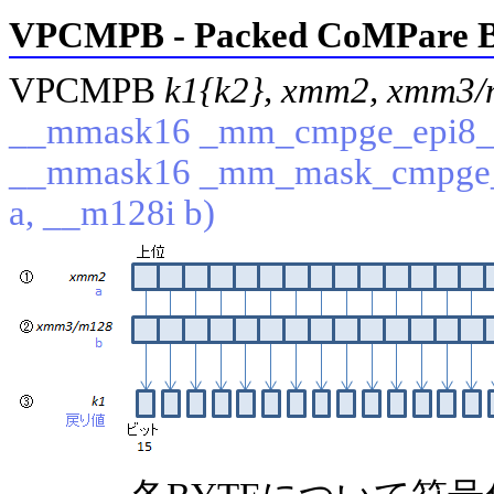
VPCMPB - Packed CoMPare B
VPCMPB
k1{k2}, xmm2, xmm3
__mmask16 _mm_cmpge_epi8_m
__mmask16 _mm_mask_cmpge_
a, __m128i b)