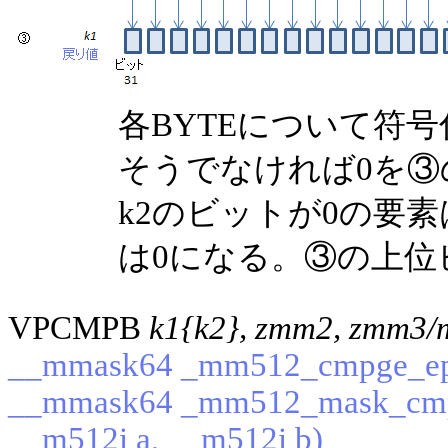
各BYTEについて符
そうでなければ0を
k2のビットが0の要
は0になる。③の上位
VPCMPB
k1{k2}, zmm2, zmm3/
__mmask64 _mm512_cmpge_epi
__mmask64 _mm512_mask_cmp
__m512i a, __m512i b)