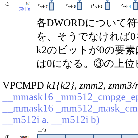
各DWORDについて
を、そうでなければ
k2のビットが0の要
は0になる。③の上位
VPCMPD
k1{k2}, zmm2, zmm3/
__mmask16 _mm512_cmpge_epi
__mmask16 _mm512_mask_cmp
__m512i a, __m512i b)