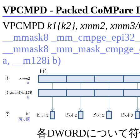
VPCMPD - Packed CoMPare 
VPCMPD
k1{k2}, xmm2, xmm3/
__mmask8 _mm_cmpge_epi32_m
__mmask8 _mm_mask_cmpge_e
a, __m128i b)
各DWORDについて