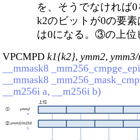
を、そうでなければ
k2のビットが0の要
は0になる。③の上位
VPCMPD
k1{k2}, ymm2, ymm3/
__mmask8 _mm256_cmpge_epi3
__mmask8 _mm256_mask_cmpg
__m256i a, __m256i b)