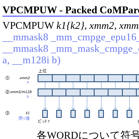
VPCMPUW - Packed CoMPare 
VPCMPUW
k1{k2}, xmm2, xm
__mmask8 _mm_cmpge_epu16_m
__mmask8 _mm_mask_cmpge_e
a, __m128i b)
各WORDについて符