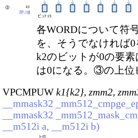
各WORDについて符
を、そうでなければ
k2のビットが0の要
は0になる。③の上位
VPCMPUW
k1{k2}, zmm2, zmm
__mmask32 _mm512_cmpge_epu
__mmask32 _mm512_mask_cmp
__m512i a, __m512i b)