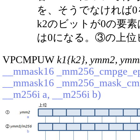
を、そうでなければ
k2のビットが0の要
は0になる。③の上位
VPCMPUW
k1{k2}, ymm2, ym
__mmask16 _mm256_cmpge_epu
__mmask16 _mm256_mask_cmp
__m256i a, __m256i b)