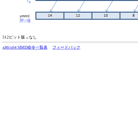
512ビット版→なし
x86/x64 SIMD命令一覧表
フィードバック