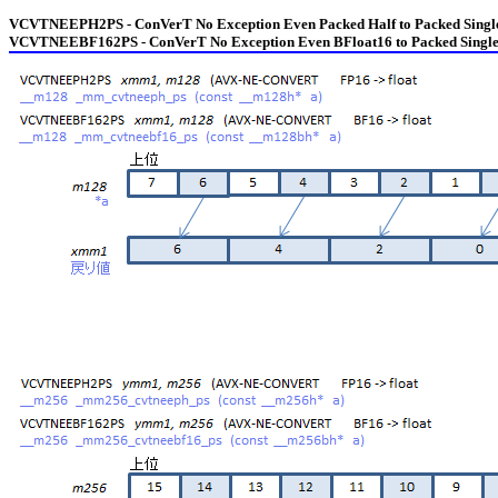
VCVTNEEPH2PS - ConVerT No Exception Even Packed Half to Packed Singl
VCVTNEEBF162PS - ConVerT No Exception Even BFloat16 to Packed Singl