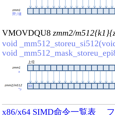
VMOVDQU8
zmm2/m512{k1}{z
void _mm512_storeu_si512(void
void _mm512_mask_storeu_epi8
x86/x64 SIMD命令一覧表