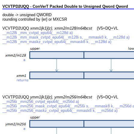
VCVTPD2UQQ - ConVerT Packed Double to Unsigned Qword Qword
double -> unsigned QWORD
rounding controlled by {er} or MXCSR
VCVTPD2UQQ
xmm1{k1}{z}, xmm2/m128/m64bcst
(V5+DQ+VL
__m128i _mm_cvtpd_epu64(__m128d a)
__m128i _mm_mask_cvtpd_epu64(__m128i s, __mmask8 k, __m128d a)
__m128i _mm_maskz_cvtpd_epu64(__mmask8 k, __m128d a)
VCVTPD2UQQ
ymm1{k1}{z}, ymm2/m256/m64bcst
(V5+DQ+VL
__m256i _mm256_cvtpd_epu64(__m256d a)
__m256i _mm256_mask_cvtpd_epu64(__m256i s, __mmask8 k, __m256d a
__m256i _mm256_maskz_cvtpd_epu64(__mmask8 k, __m256d a)