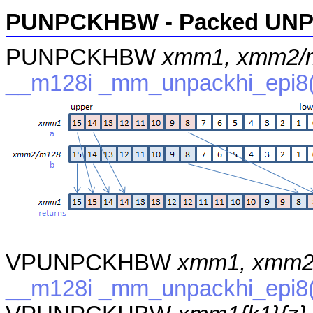
PUNPCKHBW - Packed UNPa
PUNPCKHBW
xmm1, xmm2/
__m128i _mm_unpackhi_epi8(
VPUNPCKHBW
xmm1, xmm2
__m128i _mm_unpackhi_epi8(