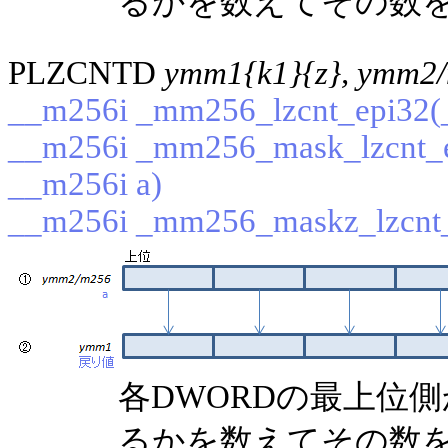
るかを数えてその数
PLZCNTD
ymm1{k1}{z}, ymm2/
__m256i _mm256_lzcnt_epi32(
__m256i _mm256_mask_lzcnt_e
__m256i a)
__m256i _mm256_maskz_lzcnt_
各DWORDの最上位
るかを数えてその数