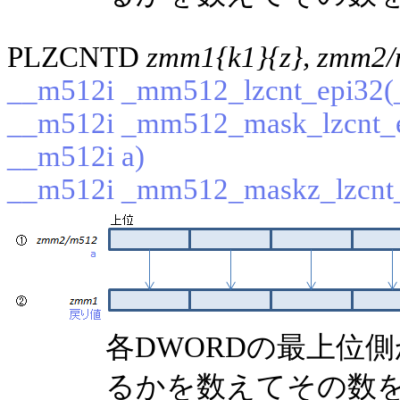
PLZCNTD
zmm1{k1}{z}, zmm2/
__m512i _mm512_lzcnt_epi32(
__m512i _mm512_mask_lzcnt_e
__m512i a)
__m512i _mm512_maskz_lzcnt_
各DWORDの最上位
るかを数えてその数