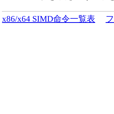
x86/x64 SIMD命令一覧表